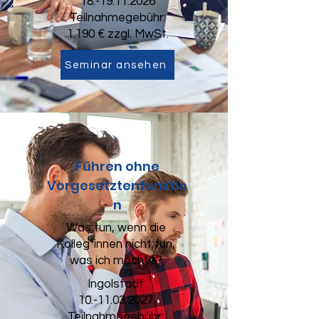
18.-19.11.2026
Teilnahmegebühr:
1.190 € zzgl. MwSt.
Seminar ansehen
Führen ohne
Vorgesetztenfunktio
n
Was tun, wenn die
Kolleg*innen nicht tun,
was ich möchte?
Ingolstadt
10.-11.03.2027
Teilnahmegebühr: