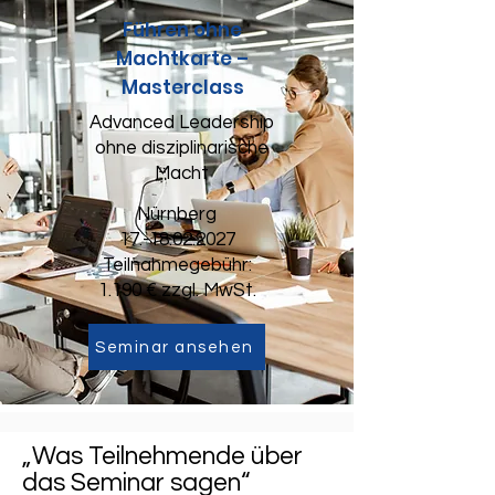
Führen ohne
Machtkarte –
Masterclass
Advanced Leadership
ohne disziplinarische
Macht
Nürnberg
17.-18.02.2027
Teilnahmegebühr:
1.190 € zzgl. MwSt.
Seminar ansehen
„Was Teilnehmende über
das Seminar sagen“