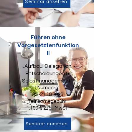
Seminar ansehen
Führen ohne
Vorgesetztenfunktion
II
„Aufbau: Delegation,
Entscheidungen &
Selbstmanagement“
Nürnberg
20.-21.10.2026
Teilnahmegebühr:
1.190 € zzgl. MwSt.
Seminar ansehen