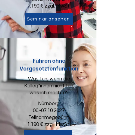
1.190 € zzgl. MwSt.
Seminar ansehen
Führen ohne
Vorgesetztenfunktion
Was tun, wenn die
Kolleg*innen nicht tun,
was ich möchte?
Nürnberg
06.-07.10.2027
Teilnahmegebühr:
1.190 € zzgl. MwSt.