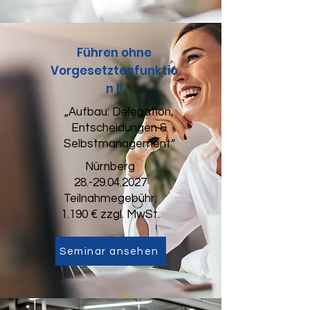
Führen ohne
Vorgesetztenfunktio
n II
„Aufbau: Delegation,
Entscheidungen &
Selbstmanagement“
Nürnberg
28.-29.04.2027
Teilnahmegebühr:
1.190 € zzgl. MwSt.
Seminar ansehen