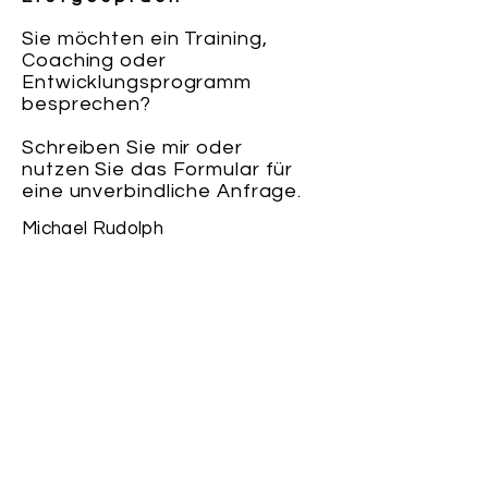
Sie möchten ein Training,
Coaching oder
Entwicklungsprogramm
besprechen?
Schreiben Sie mir oder
nutzen Sie das Formular für
eine unverbindliche Anfrage.
Michael Rudolph
Häusellohweg 96
95100 Selb
Tel.:
+49 (0) 9287 76322
Mobil.:
+49 (0) 163 21 21 893
michael.rudolph@excellence3.de