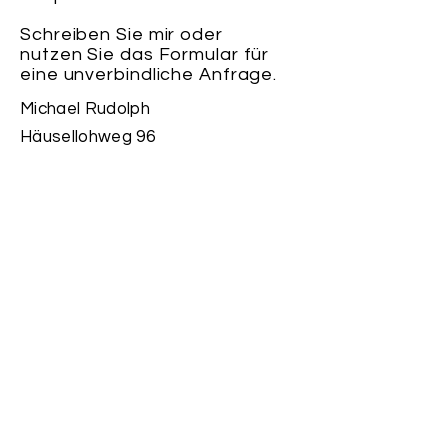
Schreiben Sie mir oder
nutzen Sie das Formular für
eine unverbindliche Anfrage.
Michael Rudolph
Häusellohweg 96
95100 Selb
Tel.:
+49 (0) 9287 76322
Mobil.:
+49 (0) 163 21 21 893
michael.rudolph@excellence3.de
Persönliche Rückmeldung durch
Michael Rudolph
Namen eingeben